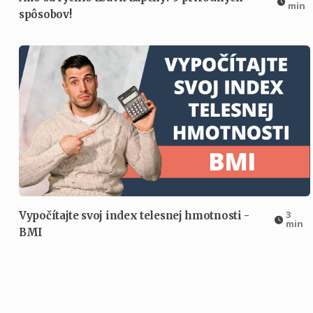
min
spôsobov!
3
Vypočítajte svoj index telesnej hmotnosti -
min
BMI