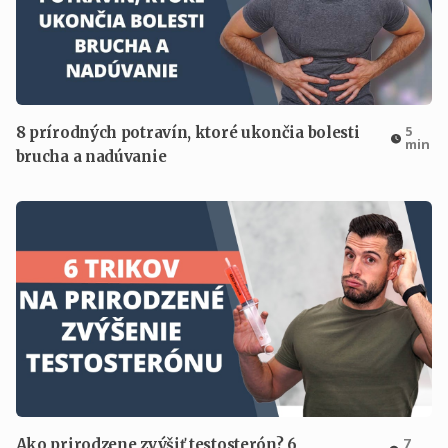
5
8 prírodných potravín, ktoré ukončia bolesti
min
brucha a nadúvanie
7
Ako prirodzene zvýšiť testosterón? 6