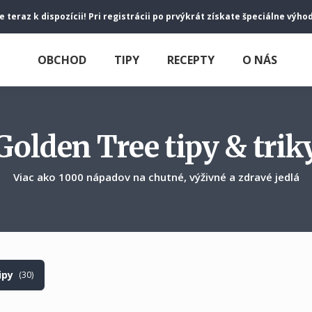
e teraz k dispozícii! Pri registrácii po prvýkrát získate špeciálne výh
OBCHOD
TIPY
RECEPTY
O NÁS
Golden Tree tipy & trik
Viac ako 1000 nápadov na chutné, výživné a zdravé jedlá
ipy
(30)