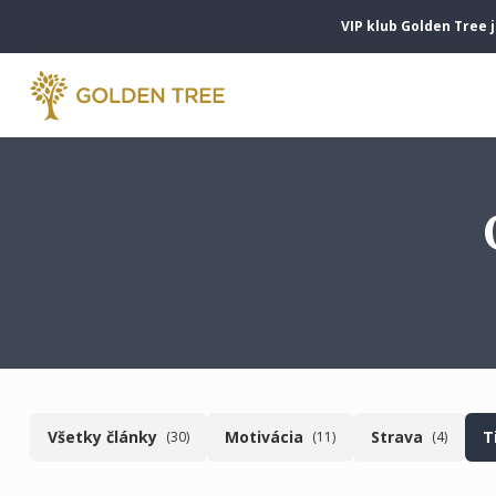
VIP klub Golden Tree j
Všetky články
Motivácia
Strava
T
(30)
(11)
(4)