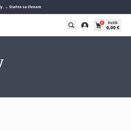
ody. → Staňte sa členom
Košík
0
0,00 €
y