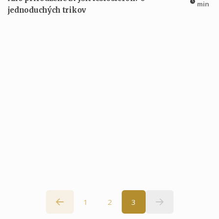
min
jednoduchých trikov
1
2
3