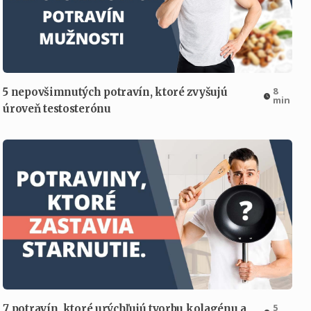
8
5 nepovšimnutých potravín, ktoré zvyšujú
min
úroveň testosterónu
5
7 potravín, ktoré urýchľujú tvorbu kolagénu a