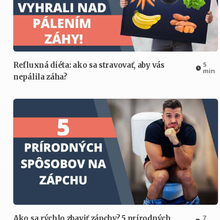
5
Refluxná diéta: ako sa stravovať, aby vás
min
nepálila záha?
7
Ako sa rýchlo zbaviť zápchy? 5 prírodných