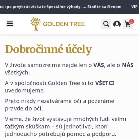
cii po prvýkrát získate špeciálne výhody. → Staňte sa členom
VIP kl
0
Dobročinné účely
V živote samozrejme nejde len o
VÁS
, ale o
NÁS
všetkých.
A v spoločnosti Golden Tree si to
VŠETCI
uvedomujeme.
Preto nikdy nezatvárame oči a pozeráme
pravde do očí.
Vieme, že život vystavuje mnohých ľudí veľmi
ťažkým skúškam – sú jednotlivci, ktorí
jednoducho potrebujú pomoc a podporu.