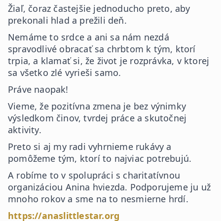
Žiaľ, čoraz častejšie jednoducho preto, aby
prekonali hlad a prežili deň.
Nemáme to srdce a ani sa nám nezdá
spravodlivé obracať sa chrbtom k tým, ktorí
trpia, a klamať si, že život je rozprávka, v ktorej
sa všetko zlé vyrieši samo.
Práve naopak!
Vieme, že pozitívna zmena je bez výnimky
výsledkom činov, tvrdej práce a skutočnej
aktivity.
Preto si aj my radi vyhrnieme rukávy a
pomôžeme tým, ktorí to najviac potrebujú.
A robíme to v spolupráci s charitatívnou
organizáciou Anina hviezda. Podporujeme ju už
mnoho rokov a sme na to nesmierne hrdí.
https://anaslittlestar.org