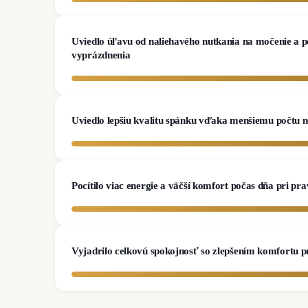
Uviedlo úľavu od naliehavého nutkania na močenie a p
vyprázdnenia
Uviedlo lepšiu kvalitu spánku vďaka menšiemu počtu 
Pocítilo viac energie a väčší komfort počas dňa pri pr
Vyjadrilo celkovú spokojnosť so zlepšením komfortu p