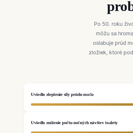
prob
Po 50. roku živ
môžu sa hromad
oslabuje prúd m
zložiek, ktoré po
Uviedlo zlepšenie sily prúdu moču
Uviedlo zníženie počtu nočných návštev toalety