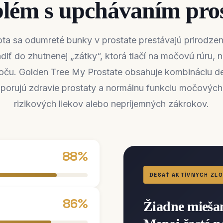
lém s upchávaním pro
ota sa odumreté bunky v prostate prestávajú prirodze
iť do zhutnenej „zátky“, ktorá tlačí na močovú rúru, 
oču. Golden Tree My Prostate obsahuje kombináciu de
dporujú zdravie prostaty a normálnu funkciu močových
rizikových liekov alebo nepríjemných zákrokov.
88%
DESAŤ AKTÍVNYCH ZLO
86%
Žiadne miešan