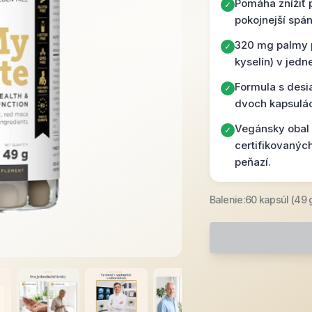
Pomáha znížiť 
✓
pokojnejší spán
320 mg palmy p
✓
kyselín) v jedn
Formula s desia
✓
dvoch kapsulá
Vegánsky obal 
✓
certifikovanýc
peňazí.
Balenie:
60 kapsúl (49 