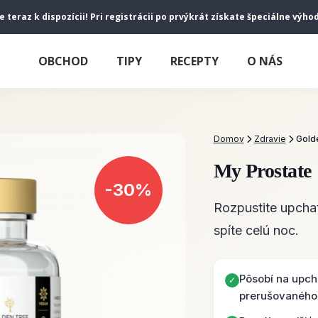
e teraz k dispozícii! Pri registrácii po prvýkrát získate špeciálne výh
OBCHOD
TIPY
RECEPTY
O NÁS
Domov
Zdravie
Gold
My Prostate
-30%
Rozpustite upchat
spíte celú noc.
Pôsobí na upcha
✓
prerušovaného