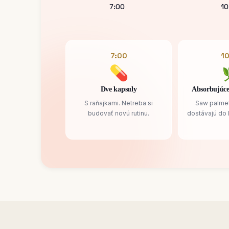
7:00
10
7:00
10
💊
Dve kapsuly
Absorbujúce
S raňajkami. Netreba si
Saw palmett
budovať novú rutinu.
dostávajú do