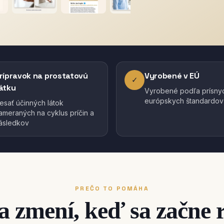
rípravok na prostatovú
Vyrobené v EÚ
✓
átku
Vyrobené podľa prísny
európskych štandardov k
esať účinných látok
ameraných na cyklus príčin a
ásledkov
PREČO TO POMÁHA
a zmení, keď sa začne r