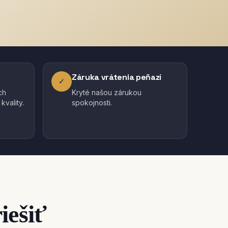
Záruka vrátenia peňazí
✓
ch
Kryté našou zárukou
vality.
spokojnosti.
iešiť