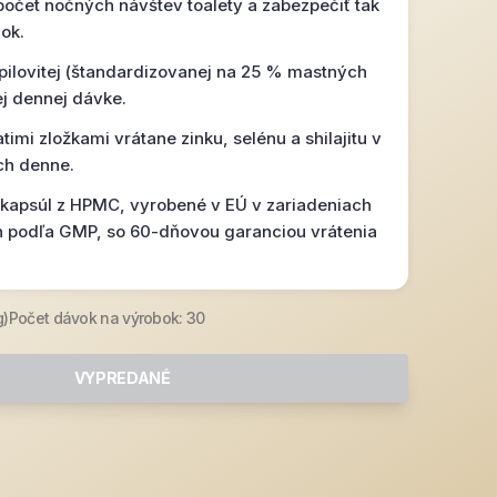
počet nočných návštev toalety a zabezpečiť tak
ok.
ilovitej (štandardizovanej na 25 % mastných
ej dennej dávke.
timi zložkami vrátane zinku, selénu a shilajitu v
ch denne.
kapsúl z HPMC, vyrobené v EÚ v zariadeniach
h podľa GMP, so 60-dňovou garanciou vrátenia
g)
Počet dávok na výrobok: 30
VYPREDANÉ