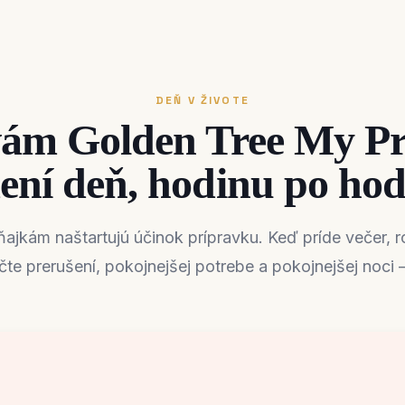
Roztočte koleso
Žiadne riziko, čaká na
DEŇ V ŽIVOTE
vás okamžitá odmena!
ám Golden Tree My Pr
🎁
ení deň, hodinu po hod
ajkám naštartujú účinok prípravku. Keď príde večer, ro
e prerušení, pokojnejšej potrebe a pokojnejšej noci –
ZATOČ KOLESOM
Registráciou vyjadrujete súhlas s
podmienkami
a
zásadami ochrany
osobných údajov spoločnosti Golden Tree. Z odberu sa môžete kedykoľvek
odhlásiť.