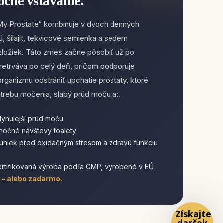
očné vstávanie.
My Prostate“ kombinuje v dvoch denných
ú, šilajit, tekvicové semienka a sedem
zložiek. Táto zmes začne pôsobiť už po
pretrváva po celý deň, pričom podporuje
rganizmu odstrániť upchatie prostaty, ktoré
trebu močenia, slabý prúd moču a:.
plynulejší prúd moču
 nočné návštevy toalety
uniek pred oxidačným stresom a zdravú funkciu
ertifikovaná výroba podľa GMP, vyrobené v EÚ
 – alebo zadarmo.