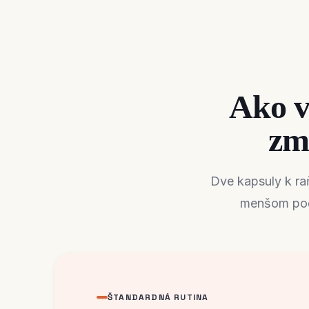
Ako v
zm
Dve kapsuly k raň
menšom počt
ŠTANDARDNÁ RUTINA