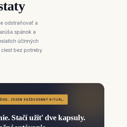
staty
ne odstraňovať a
narúša spánok a
siatich účinných
 ciest bez potreby
ŽIEK. JEDEN KAŽDODENNÝ RITUÁL.
ie. Stačí užiť dve kapsuly.