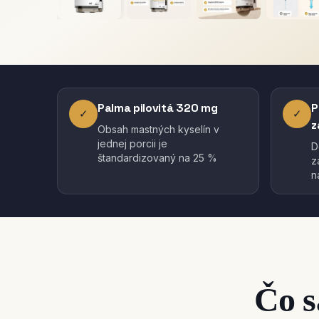
Palma pilovitá 320 mg
P
✓
✓
z
Obsah mastných kyselín v
jednej porcii je
D
štandardizovaný na 25 %
z
n
Čo s