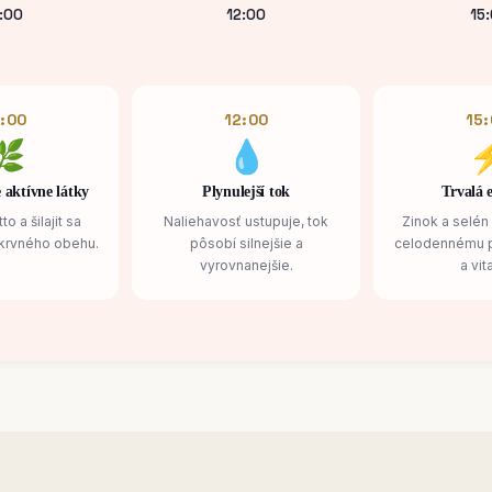
:00
12:00
15
:00
12:00
15
🌿
💧
 aktívne látky
Plynulejší tok
Trvalá 
o a šilajit sa
Naliehavosť ustupuje, tok
Zinok a selén 
 krvného obehu.
pôsobí silnejšie a
celodennému p
vyrovnanejšie.
a vita