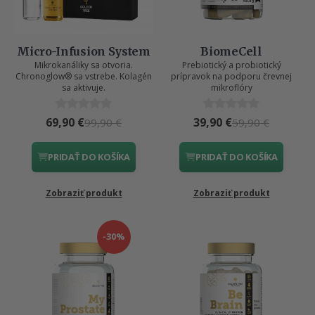
Micro-Infusion System
BiomeCell
Mikrokanáliky sa otvoria.
Prebiotický a probiotický
Chronoglow® sa vstrebe. Kolagén
prípravok na podporu črevnej
sa aktivuje.
mikroflóry
69,90 €
39,90 €
99,90 €
59,90 €
PRIDAŤ DO KOŠÍKA
PRIDAŤ DO KOŠÍKA
Zobraziť produkt
Zobraziť produkt
-30%