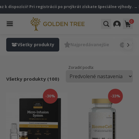
 k dispozícii! Pri registrácii po prvýkrát získate špeciálne výhody. → 
0
Všetky produkty
Najpredávanejšie
V akci
Zoradiť podľa:
Všetky produkty (100)
-30%
-33%