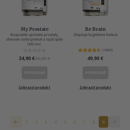
My Prostate
Be Brain
Rozpustite upchatie prostaty,
Zlepšuje kognitívne funkcie
obnovte voľný prietok a opäť spíte
celú noc.
(1860)
34,90 €
49,90 €
49,90 €
VYPREDANÉ
VYPREDANÉ
Zobraziť produkt
Zobraziť produkt
1
2
3
4
5
6
7
8
9