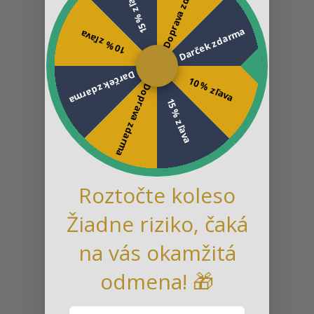
Doprava zdarma
15 % zľava
Darček zdarma
10 % zľava
Darček zdarma
10 % zľava
Doprava zdarma
15 % zľava
Roztočte koleso
Žiadne riziko, čaká
na vás okamžitá
odmena! 🎁