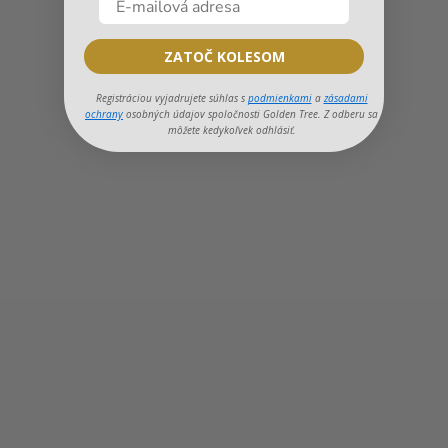
ZATOČ KOLESOM
Registráciou vyjadrujete súhlas s
podmienkami
a
zásadami
ochrany
osobných údajov spoločnosti Golden Tree. Z odberu sa
môžete kedykoľvek odhlásiť.